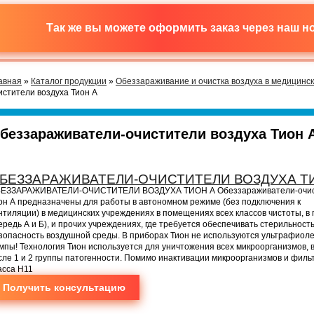
Так же вы можете оформить заказ через наш 
авная
»
Каталог продукции
»
Обеззараживание и очистка воздуха в медицинс
истители воздуха Тион А
беззараживатели-очистители воздуха Тион 
БЕЗЗАРАЖИВАТЕЛИ-ОЧИСТИТЕЛИ ВОЗДУХА Т
ЕЗЗАРАЖИВАТЕЛИ-ОЧИСТИТЕЛИ ВОЗДУХА ТИОН А Обеззараживатели-очис
он А предназначены для работы в автономном режиме (без подключения к
нтиляции) в медицинских учреждениях в помещениях всех классов чистоты, в
ередь А и Б), и прочих учреждениях, где требуется обеспечивать стерильность
зопасность воздушной среды. В приборах Тион не используются ультрафиол
мпы! Технология Тион используется для уничтожения всех микроорганизмов, 
сле 1 и 2 группы патогенности. Помимо инактивации микроорганизмов и филь
асса H11
Получить консультацию