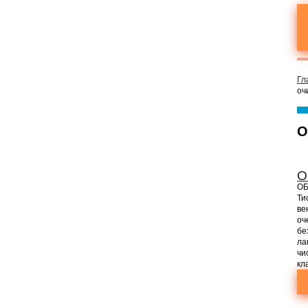
Гл
оч
О
О
ОБ
Ти
ве
оч
бе
ла
чи
кл