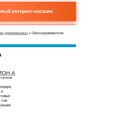
новый
интернет-магазин
ких учреждениях1
» Обеззараживатели-
А
ИОН А
тители
 первую
 и
етовые
в том
трации