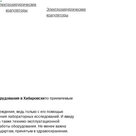
Электрохирургические
коагуляторы
рудования в Хабаровске
по приемлемым
еждения, ведь только с его помощью
ения лабораторных исследований. И ввиду
а также технико-эксплуатационной
работы оборудования. Не менее важна
ндартам, принятым в здравоохранении.