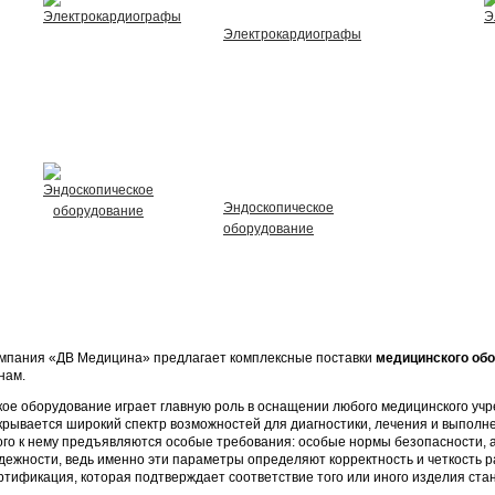
Электрокардиографы
Эндоскопическое
оборудование
мпания «ДВ Медицина» предлагает комплексные поставки
медицинского обо
нам.
кое оборудование играет главную роль в оснащении любого медицинского учр
крывается широкий спектр возможностей для диагностики, лечения и выполн
ого к нему предъявляются особые требования: особые нормы безопасности, 
дежности, ведь именно эти параметры определяют корректность и четкость 
ртификация, которая подтверждает соответствие того или иного изделия ста