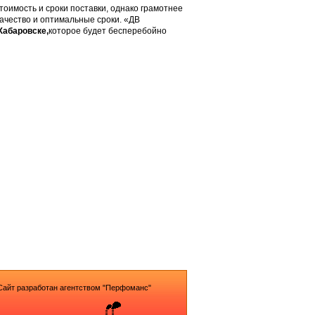
оимость и сроки поставки, однако грамотнее
качество и оптимальные сроки. «ДВ
Хабаровске,
которое будет бесперебойно
Сайт разработан агентством "Перфоманс"