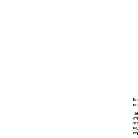
Ко
це
Та
от
эт
на
се