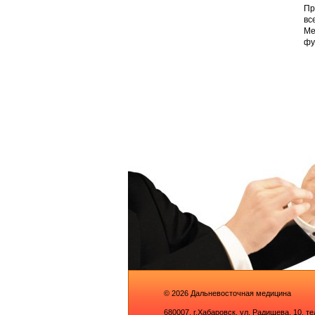
Пр
вс
Ме
фу
© 2026
Дальневосточная медицина
680007,
г.Хабаровск, ул. Радищева, 10
, т