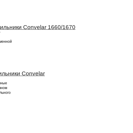
ильники Convelar 1660/1670
ю
еменной
льники Convelar
чные
чном
льного