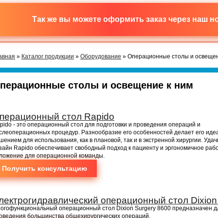
Так же вы можете оформить заказ через наш 
авная
»
Каталог продукции
»
Оборудование
» Операционные столы и освещен
перационные столы и освещение к ним
перационный стол Rapido
pido - это операционный стол для подготовки и проведения операций и
слеоперационных процедур. Разнообразие его особенностей делает его ид
шением для использования, как в плановой, так и в экстренной хирургии. Уда
зайн Rapido обеспечивает свободный подход к пациенту и эргономичное раб
ложение для операционной команды.
Получить консультацию
лектрогидравлический операционный стол Dixion
огофункциональный операционный стол Dixion Surgery 8600 предназначен д
оведения большинства общехирургических операций.