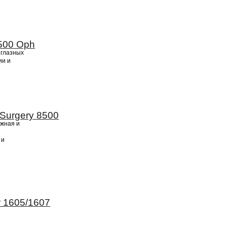
500 Oph
 глазных
ии и
Surgery 8500
ежная и
 и
 1605/1607
и