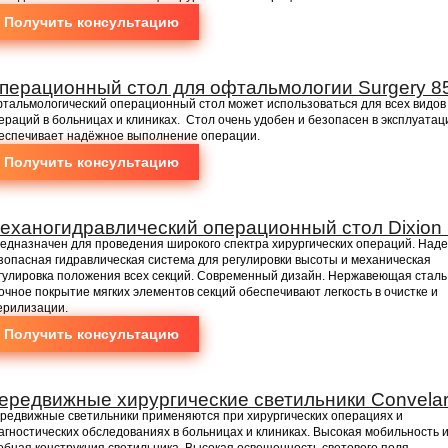
Получить консультацию
перационный стол для офтальмологии Surgery 8
тальмологический операционный стол может использоваться для всех видов
ераций в больницах и клиниках. Стол очень удобен и безопасен в эксплуатац
еспечивает надёжное выполнение операции.
Получить консультацию
еханогидравлический операционный стол Dixion 
едназначен для проведения широкого спектра хирургических операций. Над
зопасная гидравлическая система для регулировки высоты и механическая
гулировка положения всех секций. Современный дизайн. Нержавеющая сталь
очное покрытие мягких элементов секций обеспечивают легкость в очистке и
ерилизации.
Получить консультацию
ередвижные хирургические светильники Convelar
редвижные светильники применяются при хирургических операциях и
агностических обследованиях в больницах и клиниках. Высокая мобильность 
обная конструкция светильника. Высокая освещенность светового поля.