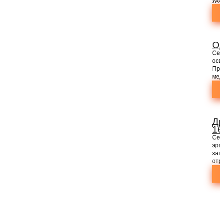
О
Се
ос
Пр
ме
Д
1
Се
эр
за
от