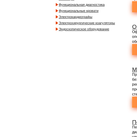
Функциональная диагностика
Функциональные кровати
Электрокардиографы
Электрохирургические коагуляторы
О
Эндоскопическое оборудование
Оф
оп
об
М
Пр
бе
ре
пр
ст
П
Пе
ди
уд