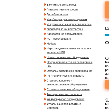
Вакуумные экстракторы
Гинекологические кресла
Дефибрилляторы
Инкубаторы для новорожденных
Инфузионные и шприцевые насосы
Гл
Кислородные концентраторы
Лабораторное оборудование
ЛОР-оборудование
О
Мебель
Наркозно-дыхательные аппараты и
аппараты ИВЛ
О
Неонатологическое оборудование
Ra
Операционные столы и освещение к
по
ним
ре
Офтальмологическое оборудование
ди
Рентгенологические аппараты
по
Стерилизационное и
дезинфекционное оборудование
Стоматологическое оборудование
Томографические аппараты
Э
Ультразвуковое оборудование
Мн
Фетальные и прикроватные
пр
мониторы