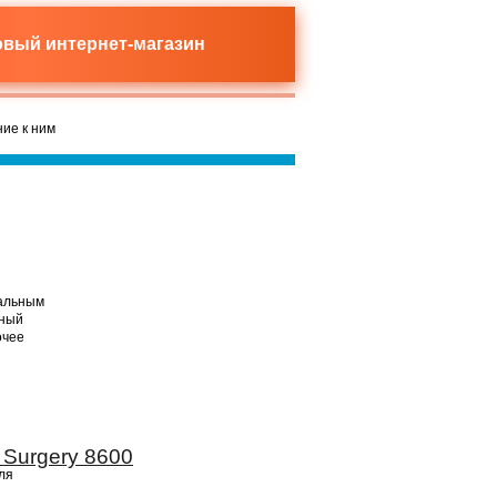
новый
интернет-магазин
ие к ним
еальным
чный
очее
 Surgery 8600
ля