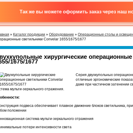
Так же вы можете оформить заказ через наш 
авная
»
Каталог продукции
»
Оборудование
»
Операционные столы и освещен
ерационные светильники Convelar 1655/1675/1677
вухкупольные хирургические операционные 
655/1675/1677
Серия двухкупольных операционн
отличные эргономические показ
даже при частичном затенении с
стема мульти-зеркального отражения.
обенности:
Конструкция подвеса обеспечивает плавное движение блоков светильника, пр
бом положении
Инновационная система мульти-зеркального отражения
Минимальные потери интенсивности света