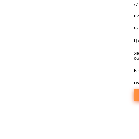
Ди
Ша
Чи
Цв
Ув
об
Вр
По