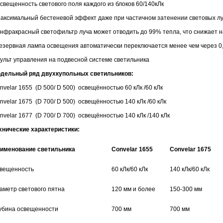
Освещенность светового поля каждого из блоков 60/140кЛк
Максимальный бестеневой эффект даже при частичном затенении световых л
Инфракрасный светофильтр луча может отводить до 99% тепла, что снижает 
Резервная лампа освещения автоматически переключается менее чем через 0,
Пульт управления на подвесной системе светильника
дельный ряд двухкупольных светильников:
nvelar 1655 (D 500/ D 500) освещённостью 60 кЛк /60 кЛк
nvelar 1675 (D 700/ D 500) освещённостью 140 кЛк /60 кЛк
nvelar 1677 (D 700/ D 700) освещённостью 140 кЛк /140 кЛк
хнические характеристики:
именование светильника
Convelar 1655
Convelar 1675
вещенность
60 кЛк/60 кЛк
140 кЛк/60 кЛк
аметр светового пятна
120 мм и более
150-300 мм
убина освещенности
700 мм
700 мм