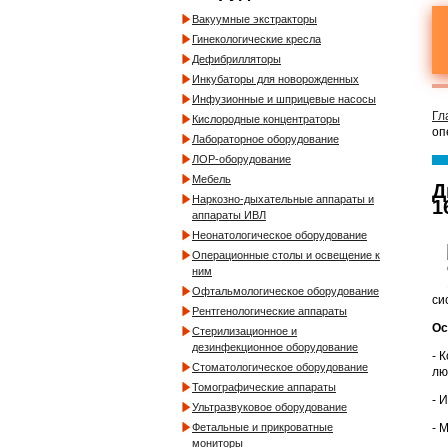
Вакуумные экстракторы
Гинекологические кресла
Дефибрилляторы
Инкубаторы для новорожденных
Инфузионные и шприцевые насосы
Гл
Кислородные концентраторы
оп
Лабораторное оборудование
ЛОР-оборудование
Мебель
Д
Наркозно-дыхательные аппараты и
1
аппараты ИВЛ
Неонатологическое оборудование
Операционные столы и освещение к
ним
Офтальмологическое оборудование
си
Рентгенологические аппараты
Ос
Стерилизационное и
дезинфекционное оборудование
- 
Стоматологическое оборудование
лю
Томографические аппараты
- 
Ультразвуковое оборудование
- 
Фетальные и прикроватные
мониторы