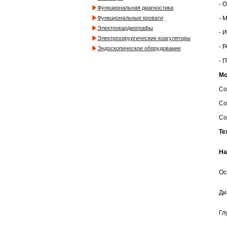
- 
Функциональная диагностика
- 
Функциональные кровати
Электрокардиографы
- 
Электрохирургические коагуляторы
- 
Эндоскопическое оборудование
- 
Мо
Co
Co
Co
Те
На
Ос
Ди
Гл