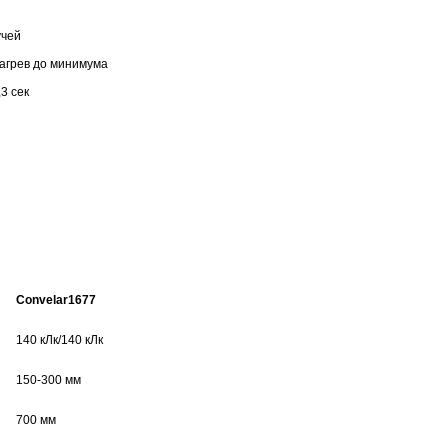
учей
нагрев до минимума
3 сек
Convelar1677
140 кЛк/140 кЛк
150-300 мм
700 мм