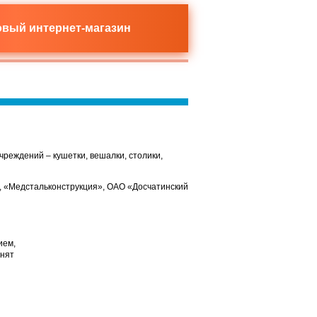
новый
интернет-магазин
реждений – кушетки, вешалки, столики,
, «Медстальконструкция», ОАО «Досчатинский
ием,
лнят