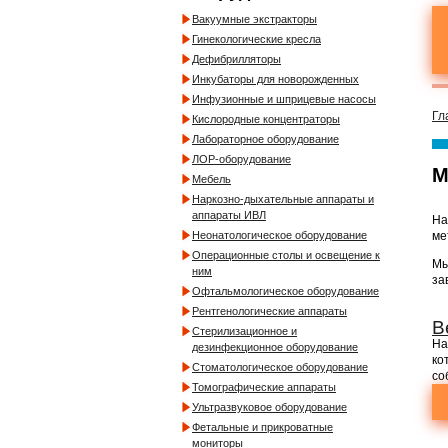
Вакуумные экстракторы
Гинекологические кресла
Дефибрилляторы
Инкубаторы для новорожденных
Инфузионные и шприцевые насосы
Гл
Кислородные концентраторы
Лабораторное оборудование
ЛОР-оборудование
М
Мебель
Наркозно-дыхательные аппараты и
аппараты ИВЛ
На
ме
Неонатологическое оборудование
Операционные столы и освещение к
Мы
ним
за
Офтальмологическое оборудование
Рентгенологические аппараты
В
Стерилизационное и
На
дезинфекционное оборудование
ко
Стоматологическое оборудование
со
Томографические аппараты
Ультразвуковое оборудование
Фетальные и прикроватные
мониторы