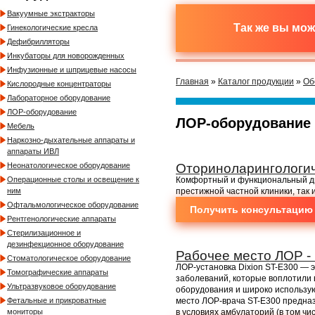
Вакуумные экстракторы
Так же вы мо
Гинекологические кресла
Дефибрилляторы
Инкубаторы для новорожденных
Инфузионные и шприцевые насосы
Главная
»
Каталог продукции
»
Об
Кислородные концентраторы
Лабораторное оборудование
ЛОР-оборудование
ЛОР-оборудование
Мебель
Наркозно-дыхательные аппараты и
аппараты ИВЛ
Оториноларингологич
Неонатологическое оборудование
Комфортный и функциональный ди
Операционные столы и освещение к
престижной частной клиники, так 
ним
Офтальмологическое оборудование
Получить консультацию
Рентгенологические аппараты
Стерилизационное и
дезинфекционное оборудование
Рабочее место ЛОР - 
Стоматологическое оборудование
ЛОР-установка Dixion ST-E300 — 
Томографические аппараты
заболеваний, которые воплотили 
Ультразвуковое оборудование
оборудования и широко использую
место ЛОР-врача ST-E300 предна
Фетальные и прикроватные
в условиях амбулаторий (в том чи
мониторы