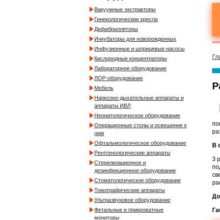
Вакуумные экстракторы
Гинекологические кресла
Дефибрилляторы
Инкубаторы для новорожденных
Инфузионные и шприцевые насосы
Гл
Кислородные концентраторы
Лабораторное оборудование
ЛОР-оборудование
Р
Мебель
Наркозно-дыхательные аппараты и
аппараты ИВЛ
Неонатологическое оборудование
по
Операционные столы и освещение к
ра
ним
Офтальмологическое оборудование
В 
Рентгенологические аппараты
3 
Стерилизационное и
по
дезинфекционное оборудование
св
Стоматологическое оборудование
ра
Томографические аппараты
До
Ультразвуковое оборудование
Га
Фетальные и прикроватные
мониторы