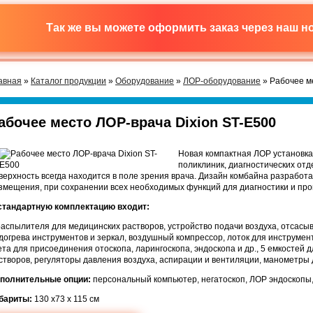
Так же вы можете оформить заказ через наш 
авная
»
Каталог продукции
»
Оборудование
»
ЛОР-оборудование
» Рабочее м
абочее место ЛОР-врача Dixion ST-E500
Новая компактная ЛОР установка 
поликлиник, диагностических от
верхность всегда находится в поле зрения врача. Дизайн комбайна разработ
змещения, при сохранении всех необходимых функций для диагностики и пр
стандартную комплектацию входит:
распылителя для медицинских растворов, устройство подачи воздуха, отсас
догрева инструментов и зеркал, воздушный компрессор, лоток для инструмент
ета для присоединения отоскопа, ларингоскопа, эндоскопа и др., 5 емкостей 
створов, регуляторы давления воздуха, аспирации и вентиляции, манометры 
полнительные опции:
персональный компьютер, негатоскоп, ЛОР эндоскопы,
бариты:
130 х73 х 115 см