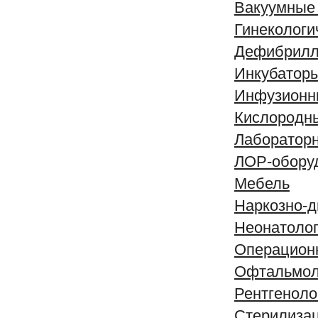
Вакуумные 
Гинекологи
Дефибрилл
Инкубатор
Инфузионн
Кислородн
Лабораторн
ЛОР-обору
Мебель
Наркозно-д
Неонатолог
Операционн
Офтальмол
Рентгеноло
Стерилизац