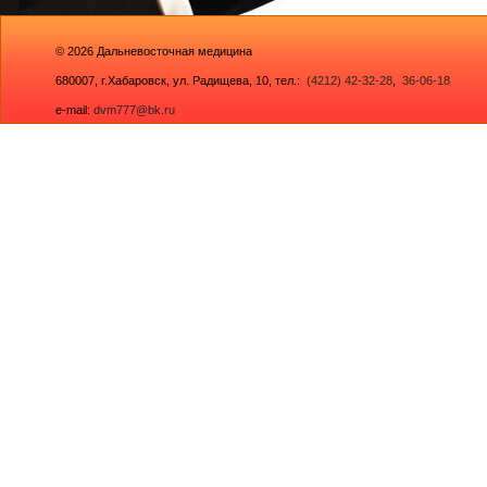
© 2026
Дальневосточная медицина
680007,
г.Хабаровск, ул. Радищева, 10
, тел.:
(4212) 42-32-28
,
36-06-18
e-mail:
dvm777@bk.ru