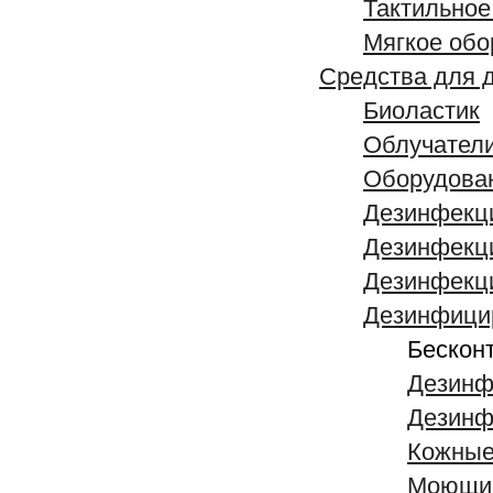
Тактильное
Мягкое обо
Средства для 
Биоластик
Облучател
Оборудован
Дезинфекц
Дезинфекци
Дезинфекц
Дезинфици
Бескон
Дезинф
Дезинф
Кожные
Моющие