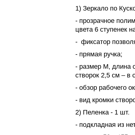
1) Зеркало по Куско
- прозрачное поли
цвета 6 ступенек н
- фиксатор позвол
- прямая ручка;
- размер M, длина 
створок 2,5 см – в 
- обзор рабочего ок
- вид кромки створ
2) Пеленка - 1 шт.
- подкладная из нет