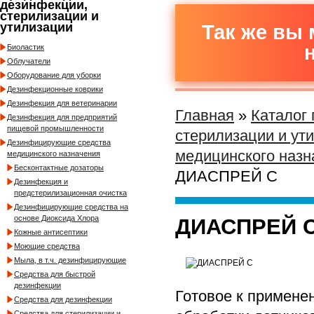
дезинфекции,
стерилизации и
утилизации
Так же вы 
Биоластик
Облучатели
Оборудование для уборки
Дезинфекционные коврики
Дезинфекция для ветеринарии
Главная
»
Каталог
Дезинфекция для предприятий
пищевой промышленности
стерилизации и ут
Дезинфицирующие средства
медицинского назн
медицинского назначения
Бесконтактные дозаторы
ДИАСПРЕЙ С
Дезинфекция и
предстерилизационная очистка
Дезинфицирующие средства на
основе Диоксида Хлора
ДИАСПРЕЙ 
Кожные антисептики
Моющие средства
Мыла, в т.ч. дезинфицирующие
Средства для быстрой
дезинфекции
Готовое к примене
Средства для дезинфекции
Средства для стерилизации и