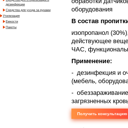
обработки датчиков
дезинфекции
оборудования
Средства для ухода за руками
Утилизация
В состав пропитк
Емкости
Пакеты
изопропанол (30%)
действующее вещес
ЧАС, функциональ
Применение:
- дезинфекция и о
(мебель, оборудован
- обеззараживание
загрязненных кров
Получить консультацию