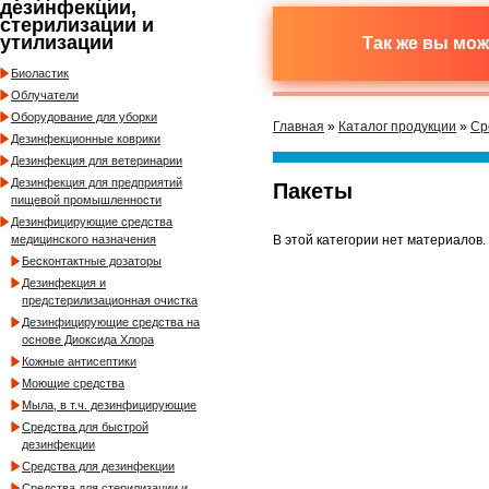
дезинфекции,
стерилизации и
утилизации
Так же вы мо
Биоластик
Облучатели
Оборудование для уборки
Главная
»
Каталог продукции
»
Ср
Дезинфекционные коврики
Дезинфекция для ветеринарии
Дезинфекция для предприятий
Пакеты
пищевой промышленности
Дезинфицирующие средства
В этой категории нет материалов.
медицинского назначения
Бесконтактные дозаторы
Дезинфекция и
предстерилизационная очистка
Дезинфицирующие средства на
основе Диоксида Хлора
Кожные антисептики
Моющие средства
Мыла, в т.ч. дезинфицирующие
Средства для быстрой
дезинфекции
Средства для дезинфекции
Средства для стерилизации и