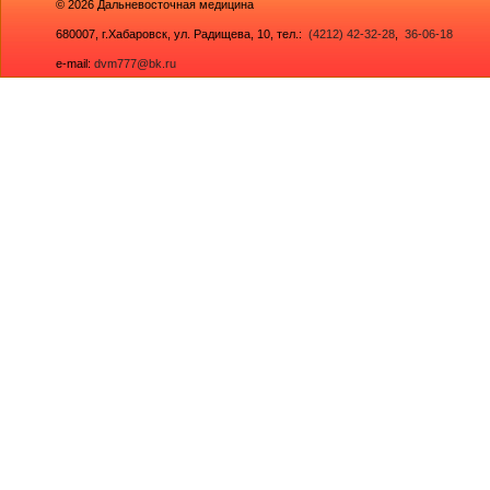
© 2026
Дальневосточная медицина
680007,
г.Хабаровск, ул. Радищева, 10
, тел.:
(4212) 42-32-28
,
36-06-18
e-mail:
dvm777@bk.ru