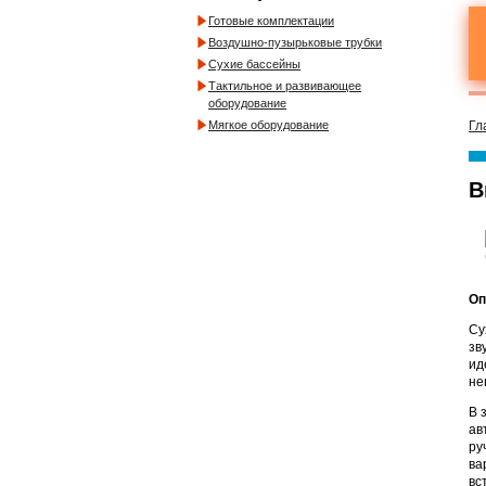
Готовые комплектации
Воздушно-пузырьковые трубки
Сухие бассейны
Тактильное и развивающее
оборудование
Мягкое оборудование
Гл
В
Оп
Су
зв
ид
не
В 
ав
ру
ва
вс