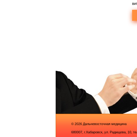
ви
© 2026
Дальневосточная медицина
680007,
г.Хабаровск, ул. Радищева, 10
, т