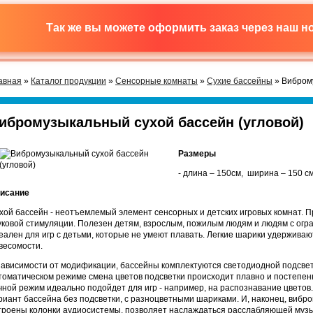
Так же вы можете оформить заказ через наш 
авная
»
Каталог продукции
»
Сенсорные комнаты
»
Сухие бассейны
» Виброму
ибромузыкальный сухой бассейн (угловой)
Размеры
- длина – 150см, ширина – 150 см
исание
хой бассейн - неотъемлемый элемент сенсорных и детских игровых комнат. П
уковой стимуляции. Полезен детям, взрослым, пожилым людям и людям с ог
еален для игр с детьми, которые не умеют плавать. Легкие шарики удержива
весомости.
зависимости от модификации, бассейны комплектуются светодиодной подсветк
томатическом режиме смена цветов подсветки происходит плавно и постепенн
чной режим идеально подойдет для игр - например, на распознавание цветов
риант бассейна без подсветки, с разноцветными шариками. И, наконец, вибро
троены колонки аудиосистемы, позволяет наслаждаться расслабляющей муз