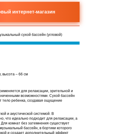
новый
интернет-магазин
зыкальный сухой бассейн (угловой)
, высота – 66 см
рименяется для релаксации, зрительной и
раниченными возможностями. Сухой бассейн
ют тело ребенка, создавая ощущение
ой и акустической системой. В
о, что идеально подходит для релаксации, а
. Для комнат без затемнения существует
музыкальный бассейн, в бортики которого
ыкой и создает дополнительный эффект