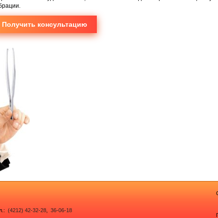
брации.
Получить консультацию
ел.:
(4212) 42-32-28
,
36-06-18