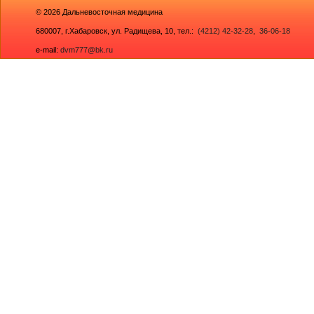
© 2026
Дальневосточная медицина
680007,
г.Хабаровск, ул. Радищева, 10
, тел.:
(4212) 42-32-28
,
36-06-18
e-mail:
dvm777@bk.ru