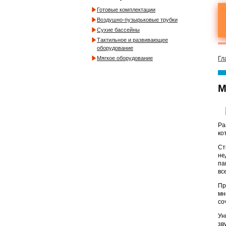
Готовые комплектации
Воздушно-пузырьковые трубки
Сухие бассейны
Тактильное и развивающее
оборудование
Мягкое оборудование
Гл
М
Ра
ко
Ст
не
па
вс
Пр
мн
со
Ун
зв