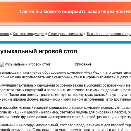
Так же вы можете оформить заказ через наш 
авная
»
Каталог продукции
»
Сенсорные комнаты
»
Тактильное и развивающе
узыкальный игровой стол
Описание
звивающее и тактильное оборудование компании «РеаМед» - это целая гамма
торые можно использовать как в сенсорных, так и в игровых комнатах, и даже 
имуляция тактильных ощущений особенно важна в условиях современных мег
достаток таких ощущений и восполнить их помогут тактильная дорожка и ра
нели. Также они помогут развить мелкую моторику, музыкальный слух, научат
е это - в игровой форме, практичном и компактном исполнении и по доступны
и разработке новых изделий специалисты нашей компании используют самые
огие из наших изделий - например, световой модуль для рисования песком, 
четая в себе функции развития творческих способностей, релаксации и зрите
икальный и многофункциональный, этот стол предназначен и для игровой тера
уковой стимуляции. С его помощью можно изучать цвета, фигуры и счет. Идеал