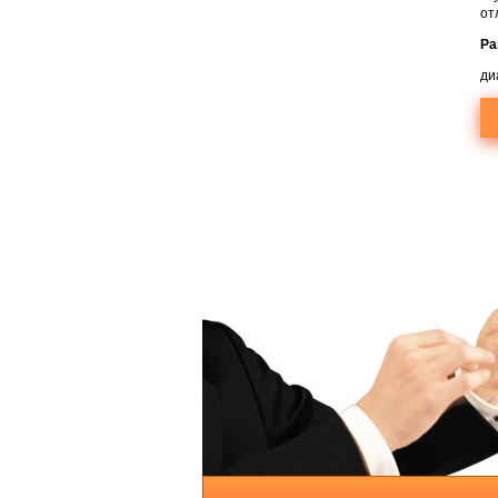
от
Ра
ди