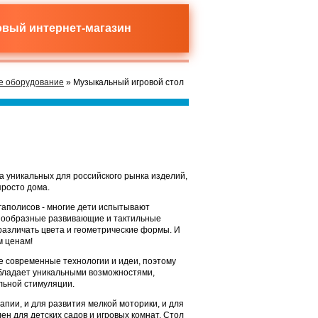
новый
интернет-магазин
е оборудование
» Музыкальный игровой стол
 уникальных для российского рынка изделий,
просто дома.
аполисов - многие дети испытывают
знообразные развивающие и тактильные
 различать цвета и геометрические формы. И
м ценам!
 современные технологии и идеи, поэтому
обладает уникальными возможностями,
льной стимуляции.
пии, и для развития мелкой моторики, и для
ен для детских садов и игровых комнат. Стол