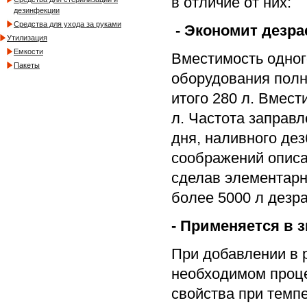
в отличие от них:
дезинфекции
Средства для ухода за руками
- Экономит дезрас
Утилизация
Емкости
Вместимость одного
Пакеты
оборудования полн
итого 280 л. Вмест
л. Частота заправл
дня, наливного дез
соображений описа
сделав элементарн
более 5000 л дезра
- Применяется в з
При добавлении в 
необходимом проце
свойства при темпе