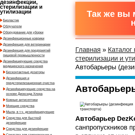
дезинфекции,
стерилизации и
утилизации
Так же вы 
Биоластик
Облучатели
Оборудование для уборки
Дезинфекционные коврики
Дезинфекция для ветеринарии
Главная
»
Каталог
Дезинфекция для предприятий
пищевой промышленности
стерилизации и ут
Дезинфицирующие средства
Автобарьеры (дези
медицинского назначения
Бесконтактные дозаторы
Дезинфекция и
предстерилизационная очистка
Автобарьеры
Дезинфицирующие средства на
основе Диоксида Хлора
Кожные антисептики
Моющие средства
Мыла, в т.ч. дезинфицирующие
Автобарьер DezK
Средства для быстрой
дезинфекции
санпропускников п
Средства для дезинфекции
Средства для стерилизации и