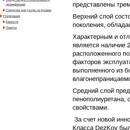
представлены трем
дезинфекции
Средства для ухода за руками
Верхний слой сост
Утилизация
Емкости
поколения, облада
Пакеты
Характерным и от
является наличие 2
расположенного по
факторов эксплуат
выполненного из б
влагонепраницаемо
Средний слой пред
пенополиуретана,
свойствами.
За счет новой инн
Класса DezKov был