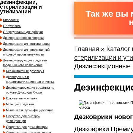
дезинфекции,
стерилизации и
утилизации
Так же вы 
Биоластик
Облучатели
Оборудование для уборки
Дезинфекционные коврики
Дезинфекция для ветеринарии
Главная
»
Каталог
Дезинфекция для предприятий
пищевой промышленности
стерилизации и ут
Дезинфицирующие средства
Дезинфекционные 
медицинского назначения
Бесконтактные дозаторы
Дезинфекция и
предстерилизационная очистка
Дезинфекци
Дезинфицирующие средства на
основе Диоксида Хлора
Кожные антисептики
Моющие средства
Мыла, в т.ч. дезинфицирующие
Дезковрики новог
Средства для быстрой
дезинфекции
Средства для дезинфекции
Дезковрики Премиу
Средства для стерилизации и