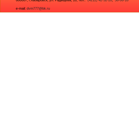
e-mail:
dvm777@bk.ru