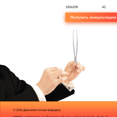
160х200
42
Получить консультацию
© 2026
Дальневосточная медицина
680007,
г.Хабаровск, ул. Радищева, 10
, тел.:
(4212) 42-32-28
,
36-06-18