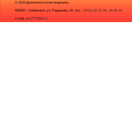
© 2026
Дальневосточная медицина
680007,
г.Хабаровск, ул. Радищева, 10
, тел.:
(4212) 42-32-28
,
36-06-18
e-mail:
dvm777@bk.ru