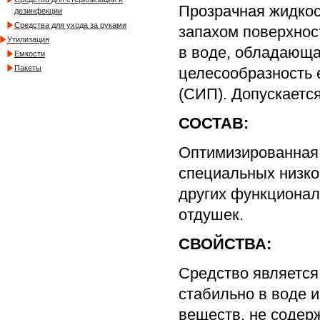
Прозрачная жидкос
дезинфекции
Средства для ухода за руками
запахом поверхнос
Утилизация
в воде, обладающа
Емкости
Пакеты
целесообразность 
(СИП). Допускаетс
СОСТАВ:
Оптимизированная 
специальных низко
других функционал
отдушек.
СВОЙСТВА:
Средство является
стабильно в воде и
веществ, не содер