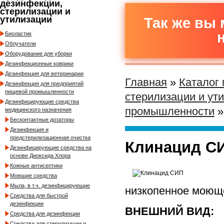
дезинфекции,
стерилизации и
утилизации
Так же вы 
Биоластик
Облучатели
Оборудование для уборки
Дезинфекционные коврики
Дезинфекция для ветеринарии
Главная
»
Каталог
Дезинфекция для предприятий
пищевой промышленности
стерилизации и ут
Дезинфицирующие средства
промышленности
»
медицинского назначения
Бесконтактные дозаторы
Дезинфекция и
предстерилизационная очистка
Клинацид С
Дезинфицирующие средства на
основе Диоксида Хлора
Кожные антисептики
Моющие средства
Мыла, в т.ч. дезинфицирующие
низкопенное моющ
Средства для быстрой
дезинфекции
ВНЕШНИЙ ВИД:
Средства для дезинфекции
Средства для стерилизации и