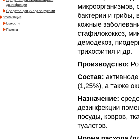
микроорганизмов, о
дезинфекции
Средства для ухода за руками
бактерии и грибы,
Утилизация
кожные заболевани
Емкости
Пакеты
стафилококкоз, ми
демодекоз, пиодер
трихофития и др.
Производство:
Ро
Состав:
активноде
(1,25%), а также о
Назначение:
средс
дезинфекции помещ
посуды, ковров, тк
туалетов.
Норма расхода (д