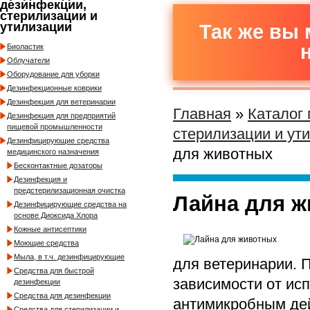
дезинфекции,
стерилизации и
утилизации
Так же вы 
Биоластик
Облучатели
Оборудование для уборки
Дезинфекционные коврики
Дезинфекция для ветеринарии
Главная
»
Каталог
Дезинфекция для предприятий
пищевой промышленности
стерилизации и ут
Дезинфицирующие средства
для животных
медицинского назначения
Бесконтактные дозаторы
Дезинфекция и
предстерилизационная очистка
Лайна для 
Дезинфицирующие средства на
основе Диоксида Хлора
Кожные антисептики
Моющие средства
Мыла, в т.ч. дезинфицирующие
для ветеринарии. П
Средства для быстрой
зависимости от ис
дезинфекции
Средства для дезинфекции
антимикробным дей
Средства для стерилизации и