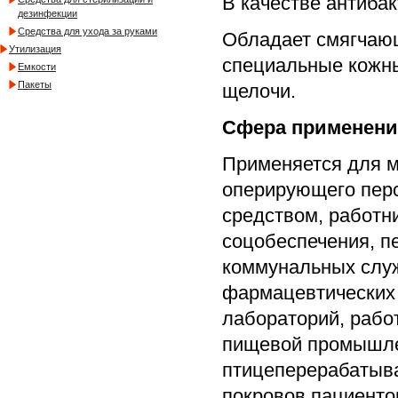
В качестве антиба
дезинфекции
Средства для ухода за руками
Обладает смягчаю
Утилизация
специальные кожны
Емкости
Пакеты
щелочи.
Сфера применени
Применяется для мы
оперирующего перс
средством, работн
соцобеспечения, п
коммунальных служ
фармацевтических 
лабораторий, рабо
пищевой промышле
птицеперерабатыва
покровов пациенто