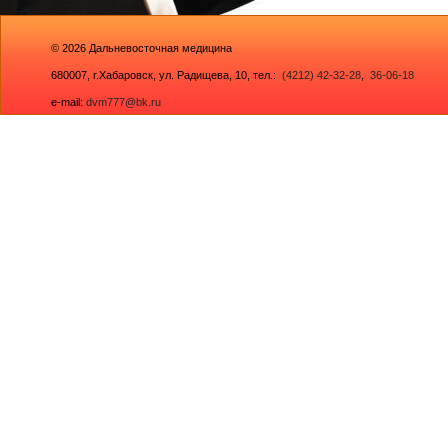
© 2026
Дальневосточная медицина
680007,
г.Хабаровск, ул. Радищева, 10
, тел.:
(4212) 42-32-28
,
36-06-18
e-mail:
dvm777@bk.ru