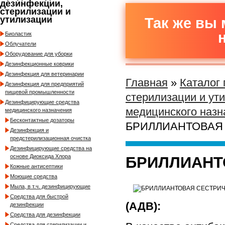
дезинфекции,
стерилизации и
утилизации
Так же вы 
Биоластик
Облучатели
Оборудование для уборки
Дезинфекционные коврики
Дезинфекция для ветеринарии
Главная
»
Каталог
Дезинфекция для предприятий
пищевой промышленности
стерилизации и ут
Дезинфицирующие средства
медицинского назн
медицинского назначения
Бесконтактные дозаторы
БРИЛЛИАНТОВАЯ 
Дезинфекция и
предстерилизационная очистка
Дезинфицирующие средства на
основе Диоксида Хлора
БРИЛЛИАНТ
Кожные антисептики
Моющие средства
Мыла, в т.ч. дезинфицирующие
Средства для быстрой
(АДВ):
дезинфекции
Средства для дезинфекции
Средства для стерилизации и