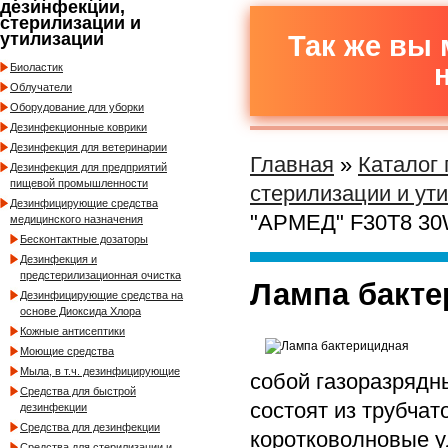
дезинфекции,
стерилизации и
утилизации
Так же вы 
Биоластик
Облучатели
Оборудование для уборки
Дезинфекционные коврики
Дезинфекция для ветеринарии
Главная
»
Каталог
Дезинфекция для предприятий
пищевой промышленности
стерилизации и ут
Дезинфицирующие средства
"АРМЕД" F30T8 3
медицинского назначения
Бесконтактные дозаторы
Дезинфекция и
предстерилизационная очистка
Лампа бакте
Дезинфицирующие средства на
основе Диоксида Хлора
Кожные антисептики
Моющие средства
Мыла, в т.ч. дезинфицирующие
собой газоразрядны
Средства для быстрой
состоят из трубчат
дезинфекции
Средства для дезинфекции
коротковолновые у
Средства для стерилизации и