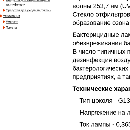
волны 253,7 нм (U
дезинфекции
Средства для ухода за руками
Стекло отфильтров
Утилизация
образование озона
Емкости
Пакеты
Бактерицидные лам
обезвреживания ба
В число типичных 
дезинфекция возду
бактерологических
предприятиях, а т
Технические хара
Тип цоколя - G13
Напряжение на ла
Ток лампы - 0,36