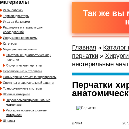
материалы
Иглы-бабочки
Так же вы 
Термоиндикаторы
Уход за больными
Расходные материалы для
исследований
Инфузионные системы
Катетеры
Главная
»
Каталог
Медицинские перчатки
перчатки
»
Хирурги
Смотровые (диагностические)
перчатки
нестерильные ана
Хирургические перчатки
Перевязочные материалы
Полимерные сетчатые эндопротезы
Перчатки хи
Средства индивидуальной защиты
Трансфузионные системы
анатомичес
Шовный материал
Нерассасывающиеся шовные
материалы
Рассасывающиеся шовные
материалы
Шприцы
Длина
28,