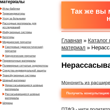
материалы
Иглы-бабочки
Так же вы 
Термоиндикаторы
Уход за больными
Расходные материалы для
исследований
Инфузионные системы
Катетеры
Главная
»
Каталог
Медицинские перчатки
материал
» Нерас
Смотровые (диагностические)
перчатки
Хирургические перчатки
Перевязочные материалы
Нерассасыв
Полимерные сетчатые эндопротезы
Средства индивидуальной защиты
Трансфузионные системы
Шовный материал
Мононить из расшире
Нерассасывающиеся шовные
материалы
Получить консультацию
Рассасывающиеся шовные
материалы
Шприцы
ПТФЭ - нити политет