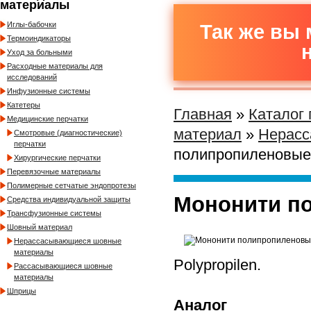
материалы
Иглы-бабочки
Так же вы 
Термоиндикаторы
Уход за больными
Расходные материалы для
исследований
Инфузионные системы
Катетеры
Главная
»
Каталог
Медицинские перчатки
материал
»
Нерасс
Смотровые (диагностические)
перчатки
полипропиленовые
Хирургические перчатки
Перевязочные материалы
Полимерные сетчатые эндопротезы
Мононити п
Средства индивидуальной защиты
Трансфузионные системы
Шовный материал
Нерассасывающиеся шовные
материалы
Polypropilen.
Рассасывающиеся шовные
материалы
Шприцы
Аналог