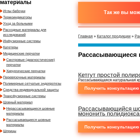
материалы
Иглы-бабочки
Так же вы мо
Термоиндикаторы
Уход за больными
Расходные материалы для
исследований
Главная
»
Каталог продукции
»
Ра
Инфузионные системы
Катетеры
Рассасывающиеся 
Медицинские перчатки
Смотровые (диагностические)
перчатки
Хирургические перчатки
Кетгут простой поли
Перевязочные материалы
Рассасывающаяся натуральная кр
Полимерные сетчатые эндопротезы
Получить консультацию
Средства индивидуальной защиты
Трансфузионные системы
Шовный материал
Рассасывающийся шо
Нерассасывающиеся шовные
мононить полидиокс
материалы
Рассасывающиеся шовные
материалы
Получить консультацию
Шприцы