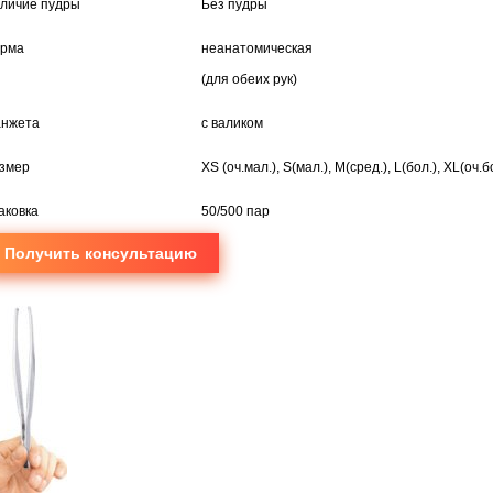
личие пудры
Без пудры
рма
неанатомическая
(для обеих рук)
нжета
с валиком
змер
XS (оч.мал.), S(мал.), M(сред.), L(бол.), XL(оч.б
аковка
50/500 пар
Получить консультацию