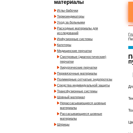
материалы
Иглы-бабочки
Термоиндикаторы
Уход за больными
Расходные материалы для
исследований
Гл
Инфузионные системы
Пе
Катетеры
Медицинские перчатки
П
Смотровые (диагностические)
п
перчатки
Хирургические перчатки
Перевязочные материалы
Полимерные сетчатые эндопротезы
Средства индивидуальной защиты
Дл
Трансфузионные системы
Шовный материал
Те
Нерассасывающиеся шовные
материалы
То
Рассасывающиеся шовные
материалы
Цв
Шприцы