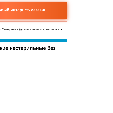
новый
интернет-магазин
»
Смотровые (диагностические) перчатки
»
кие нестерильные без