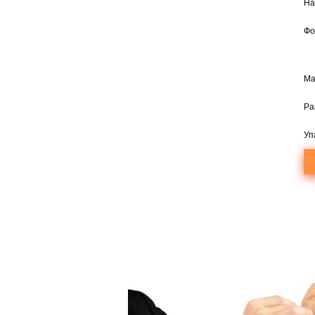
На
Фо
Ма
Ра
Уп