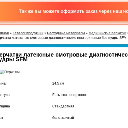
Так же вы можете оформить заказ через наш 
авная
»
Каталог продукции
»
Расходные материалы
»
Медицинские перчатки
рчатки латексные смотровые диагностические нестерильные без пудры SFM
ерчатки латексные смотровые диагностичес
удры SFM
ина
24,5 см
кстура
Есть, вся поверхность
лщина
Стандартная
ет
бело-желтый