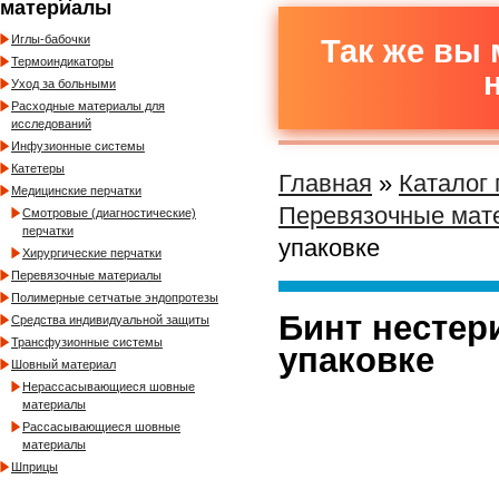
материалы
Иглы-бабочки
Так же вы 
Термоиндикаторы
Уход за больными
Расходные материалы для
исследований
Инфузионные системы
Катетеры
Главная
»
Каталог
Медицинские перчатки
Перевязочные мат
Смотровые (диагностические)
перчатки
упаковке
Хирургические перчатки
Перевязочные материалы
Полимерные сетчатые эндопротезы
Бинт нестер
Средства индивидуальной защиты
Трансфузионные системы
упаковке
Шовный материал
Нерассасывающиеся шовные
материалы
Рассасывающиеся шовные
материалы
Шприцы