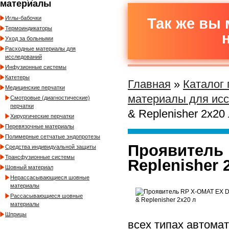
материалы
Иглы-бабочки
Так же вы 
Термоиндикаторы
Уход за больными
Расходные материалы для
исследований
Инфузионные системы
Катетеры
Главная
»
Каталог
Медицинские перчатки
материалы для ис
Смотровые (диагностические)
перчатки
& Replenisher 2х20
Хирургические перчатки
Перевязочные материалы
Полимерные сетчатые эндопротезы
Проявитель 
Средства индивидуальной защиты
Трансфузионные системы
Replenisher 
Шовный материал
Нерассасывающиеся шовные
материалы
Рассасывающиеся шовные
материалы
Шприцы
всех типах автома