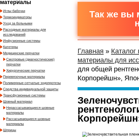
материалы
Иглы-бабочки
Так же вы 
Термоиндикаторы
Уход за больными
Расходные материалы для
исследований
Инфузионные системы
Катетеры
Главная
»
Каталог
Медицинские перчатки
материалы для ис
Смотровые (диагностические)
перчатки
для общей рентге
Хирургические перчатки
Корпорейшн», Япо
Перевязочные материалы
Полимерные сетчатые эндопротезы
Средства индивидуальной защиты
Трансфузионные системы
Зеленочувст
Шовный материал
рентгеноло
Нерассасывающиеся шовные
материалы
Корпорейшн
Рассасывающиеся шовные
материалы
Шприцы