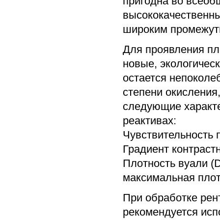
пригодна во всеоб
высококачественны
широким промежутк
Для проявления пле
новые, экологичес
остается непоколе
степени окисления
следующие характе
реактивах:
Чувствительность п
Градиент контрастно
Плотность вуали (
максимальная плотн
При обработке рен
рекомендуется исп