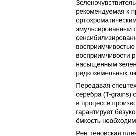
Зеленочувствитель
рекомендуемая к 
ортохроматическим
эмульсированный 
сенсибилизированн
восприимчивостью 
восприимчивости р
насыщенным зелены
редкоземельных л
Передавая спецтех
серебра (T-grains)
в процессе произв
гарантирует безук
ёмкость необходим
Рентгеновская пле