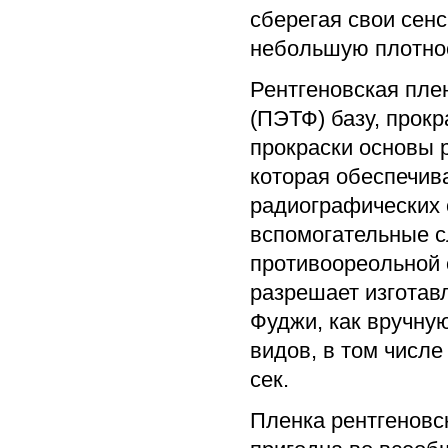
сберегая свои сен
небольшую плотнос
Рентгеновская пле
(ПЭТФ) базу, прок
прокраски основы 
которая обеспечив
радиографических 
вспомогательные с
противоореольной 
разрешает изготав
Фуджи, как вручну
видов, в том числ
сек.
Пленка рентгеновс