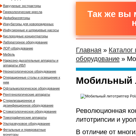
Вакуумные экстракторы
Так же вы 
Гинекологические кресла
Дефибрилляторы
Инкубаторы для новорожденных
Инфузионные и шприцевые насосы
Кислородные концентраторы
Лабораторное оборудование
Главная
»
Каталог
ЛОР-оборудование
Мебель
оборудование
» Мо
Наркозно-дыхательные аппараты и
аппараты ИВЛ
Неонатологическое оборудование
Мобильный л
Операционные столы и освещение к
ним
Офтальмологическое оборудование
Рентгенологические аппараты
Стерилизационное и
дезинфекционное оборудование
Революционная ко
Стоматологическое оборудование
литотрипсии и уро
Томографические аппараты
Ультразвуковое оборудование
Фетальные и прикроватные
В отличие от многих
мониторы