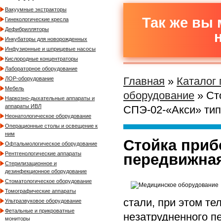
Вакуумные экстракторы
Так же вы 
Гинекологические кресла
Дефибрилляторы
Инкубаторы для новорожденных
Инфузионные и шприцевые насосы
Кислородные концентраторы
Лабораторное оборудование
Главная
»
Каталог
ЛОР-оборудование
Мебель
оборудование
» Ст
Наркозно-дыхательные аппараты и
аппараты ИВЛ
СПЭ-02-«Акси» тип
Неонатологическое оборудование
Операционные столы и освещение к
ним
Стойка приб
Офтальмологическое оборудование
Рентгенологические аппараты
передвижная
Стерилизационное и
дезинфекционное оборудование
Стоматологическое оборудование
Томографические аппараты
стали, при этом те
Ультразвуковое оборудование
Фетальные и прикроватные
незатрудненного п
мониторы