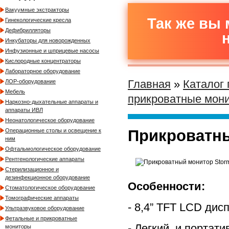
Вакуумные экстракторы
Так же вы 
Гинекологические кресла
Дефибрилляторы
Инкубаторы для новорожденных
Инфузионные и шприцевые насосы
Кислородные концентраторы
Лабораторное оборудование
Главная
»
Каталог
ЛОР-оборудование
Мебель
прикроватные мон
Наркозно-дыхательные аппараты и
аппараты ИВЛ
Неонатологическое оборудование
Прикроватны
Операционные столы и освещение к
ним
Офтальмологическое оборудование
Рентгенологические аппараты
Стерилизационное и
дезинфекционное оборудование
Особенности:
Стоматологическое оборудование
Томографические аппараты
- 8,4” TFT LCD ди
Ультразвуковое оборудование
Фетальные и прикроватные
- Легкий и портат
мониторы