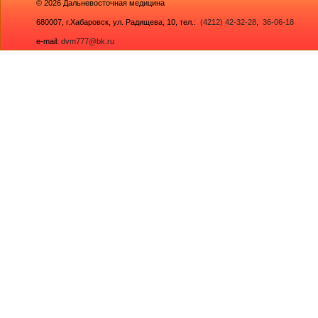
© 2026
Дальневосточная медицина
680007,
г.Хабаровск, ул. Радищева, 10
, тел.:
(4212) 42-32-28
,
36-06-18
e-mail:
dvm777@bk.ru