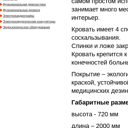
самом простом исп
Функциональная диагностика
занимает много ме
Функциональные кровати
интерьер.
Электрокардиографы
Электрохирургические коагуляторы
Эндоскопическое оборудование
Кровать имеет 4 с
соскальзывания.
Спинки и ложе зак
Кровать крепится 
конечностей больны
Покрытие – эколог
краской, устойчив
медицинских дези
Габаритные разм
высота - 720 мм
длина – 2000 мм