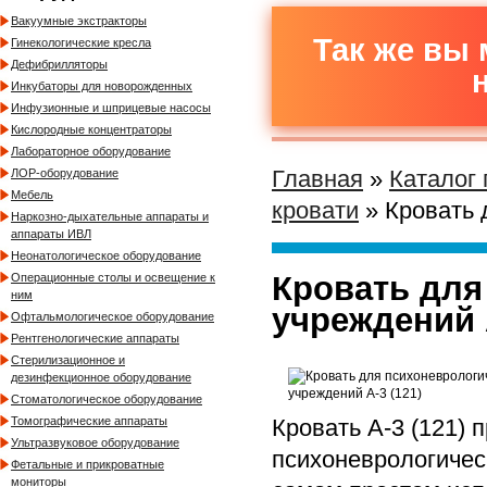
Вакуумные экстракторы
Так же вы 
Гинекологические кресла
Дефибрилляторы
Инкубаторы для новорожденных
Инфузионные и шприцевые насосы
Кислородные концентраторы
Лабораторное оборудование
Главная
»
Каталог
ЛОР-оборудование
Мебель
кровати
» Кровать 
Наркозно-дыхательные аппараты и
аппараты ИВЛ
Неонатологическое оборудование
Кровать для
Операционные столы и освещение к
ним
учреждений А
Офтальмологическое оборудование
Рентгенологические аппараты
Стерилизационное и
дезинфекционное оборудование
Стоматологическое оборудование
Кровать А-3 (121) 
Томографические аппараты
Ультразвуковое оборудование
психоневрологичес
Фетальные и прикроватные
мониторы