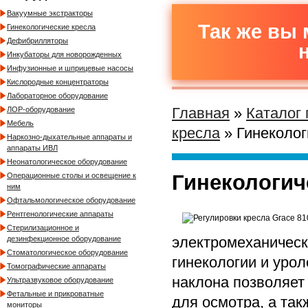
Вакуумные экстракторы
Так же вы 
Гинекологические кресла
Дефибрилляторы
Инкубаторы для новорожденных
Инфузионные и шприцевые насосы
Кислородные концентраторы
Лабораторное оборудование
Главная
»
Каталог
ЛОР-оборудование
Мебель
кресла
» Гинеколог
Наркозно-дыхательные аппараты и
аппараты ИВЛ
Неонатологическое оборудование
Гинекологич
Операционные столы и освещение к
ним
Офтальмологическое оборудование
Рентгенологические аппараты
Стерилизационное и
электромеханическ
дезинфекционное оборудование
Стоматологическое оборудование
гинекологии и уро
Томографические аппараты
наклона позволяет
Ультразвуковое оборудование
Фетальные и прикроватные
для осмотра, а так
мониторы