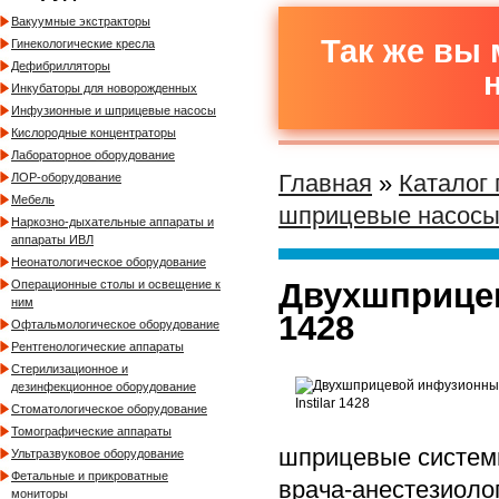
Вакуумные экстракторы
Так же вы 
Гинекологические кресла
Дефибрилляторы
Инкубаторы для новорожденных
Инфузионные и шприцевые насосы
Кислородные концентраторы
Лабораторное оборудование
Главная
»
Каталог
ЛОР-оборудование
Мебель
шприцевые насос
Наркозно-дыхательные аппараты и
аппараты ИВЛ
Неонатологическое оборудование
Двухшприцев
Операционные столы и освещение к
ним
1428
Офтальмологическое оборудование
Рентгенологические аппараты
Стерилизационное и
дезинфекционное оборудование
Стоматологическое оборудование
Томографические аппараты
шприцевые системы
Ультразвуковое оборудование
Фетальные и прикроватные
врача-анестезиолог
мониторы