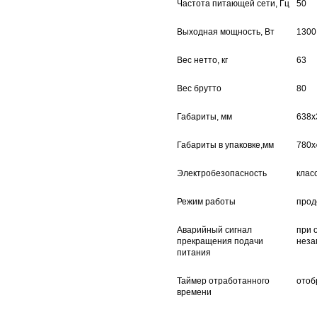
Частота питающей сети, Гц
50
Выходная мощность, Вт
130
Вес нетто, кг
63
Вес брутто
80
Габариты, мм
638х
Габариты в упаковке,мм
780х
Электробезопасность
клас
Режим работы
про
Аварийный сигнал
при 
прекращения подачи
неза
питания
Таймер отработанного
отоб
времени