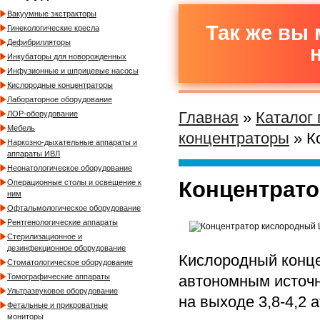
Вакуумные экстракторы
Так же вы 
Гинекологические кресла
Дефибрилляторы
Инкубаторы для новорожденных
Инфузионные и шприцевые насосы
Кислородные концентраторы
Лабораторное оборудование
Главная
»
Каталог
ЛОР-оборудование
Мебель
концентраторы
» К
Наркозно-дыхательные аппараты и
аппараты ИВЛ
Неонатологическое оборудование
Концентрато
Операционные столы и освещение к
ним
Офтальмологическое оборудование
Рентгенологические аппараты
Стерилизационное и
дезинфекционное оборудование
Кислородный конце
Стоматологическое оборудование
автономным источн
Томографические аппараты
Ультразвуковое оборудование
на выходе 3,8-4,2 
Фетальные и прикроватные
мониторы