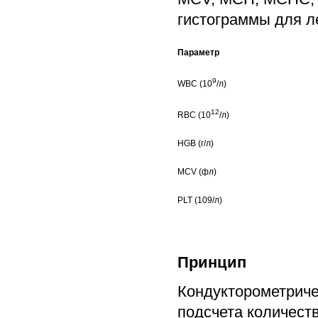
гистограммы для л
Параметр
9
WBC (10
/л)
12
RBC (10
/л)
HGB (г/л)
MCV (фл)
PLT (109/л)
Принцип
Кондукторометриче
подсчета количест