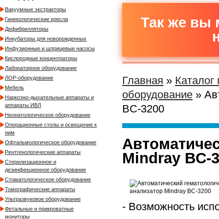
Вакуумные экстракторы
Так же вы 
Гинекологические кресла
Дефибрилляторы
Инкубаторы для новорожденных
Инфузионные и шприцевые насосы
Кислородные концентраторы
Лабораторное оборудование
Главная
»
Каталог
ЛОР-оборудование
Мебель
оборудование
» Ав
Наркозно-дыхательные аппараты и
аппараты ИВЛ
BC-3200
Неонатологическое оборудование
Операционные столы и освещение к
ним
Автоматичес
Офтальмологическое оборудование
Рентгенологические аппараты
Mindray BC-
Стерилизационное и
дезинфекционное оборудование
Стоматологическое оборудование
Томографические аппараты
Ультразвуковое оборудование
- Возможность исп
Фетальные и прикроватные
мониторы