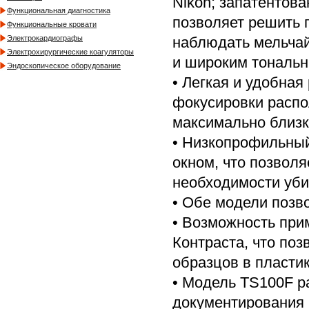
Nikon; запатентова
Функциональная диагностика
позволяет решить 
Функциональные кровати
наблюдать мельчай
Электрокардиографы
Электрохирургические коагуляторы
и широким тональ
Эндоскопическое оборудование
• Легкая и удобная
фокусировки распо
максимально близко
• Низкопрофильный
окном, что позволя
необходимости уби
• Обе модели позв
• Возможность пр
Контраста, что по
образцов в пласти
• Модель TS100F р
документирования