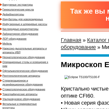
Вакуумные экстракторы
Так же вы 
Гинекологические кресла
Дефибрилляторы
Инкубаторы для новорожденных
Инфузионные и шприцевые насосы
Кислородные концентраторы
Лабораторное оборудование
Главная
»
Каталог
ЛОР-оборудование
Мебель
оборудование
» Ми
Наркозно-дыхательные аппараты и
аппараты ИВЛ
Неонатологическое оборудование
Микроскоп E
Операционные столы и освещение к
ним
Офтальмологическое оборудование
Рентгенологические аппараты
Стерилизационное и
дезинфекционное оборудование
Кристально чистые
Стоматологическое оборудование
оптике CFI60.
Томографические аппараты
Ультразвуковое оборудование
• Новая серия фаз
Фетальные и прикроватные
мониторы