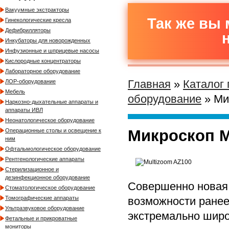
Вакуумные экстракторы
Так же вы 
Гинекологические кресла
Дефибрилляторы
Инкубаторы для новорожденных
Инфузионные и шприцевые насосы
Кислородные концентраторы
Лабораторное оборудование
Главная
»
Каталог
ЛОР-оборудование
Мебель
оборудование
» Ми
Наркозно-дыхательные аппараты и
аппараты ИВЛ
Неонатологическое оборудование
Микроскоп M
Операционные столы и освещение к
ним
Офтальмологическое оборудование
Рентгенологические аппараты
Стерилизационное и
дезинфекционное оборудование
Совершенно новая 
Стоматологическое оборудование
возможности ранее
Томографические аппараты
Ультразвуковое оборудование
экстремально широ
Фетальные и прикроватные
мониторы