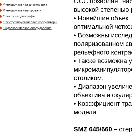
OCC позволяет на
Функциональная диагностика
высокой степенью 
Функциональные кровати
• Новейшие объект
Электрокардиографы
Электрохирургические коагуляторы
оптимальной четко
Эндоскопическое оборудование
• Возможны исслед
поляризованном све
рельефного контра
• Также возможна 
микроманипулятор
столиком.
• Диапазон увелич
объектива и окуляр
• Коэффициент тран
модели.
SMZ 645/660
– сте