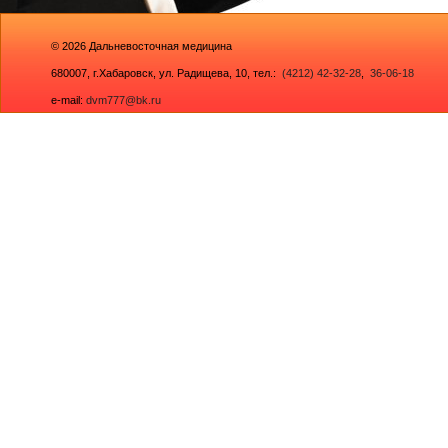
© 2026
Дальневосточная медицина
680007,
г.Хабаровск, ул. Радищева, 10
, тел.:
(4212) 42-32-28
,
36-06-18
e-mail:
dvm777@bk.ru