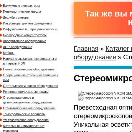
Вакуумные экстракторы
Так же вы 
Гинекологические кресла
Дефибрилляторы
Инкубаторы для новорожденных
Инфузионные и шприцевые насосы
Кислородные концентраторы
Лабораторное оборудование
Главная
»
Каталог
ЛОР-оборудование
Мебель
оборудование
» Ст
Наркозно-дыхательные аппараты и
аппараты ИВЛ
Неонатологическое оборудование
Стереомикр
Операционные столы и освещение к
ним
Офтальмологическое оборудование
Рентгенологические аппараты
Стерилизационное и
дезинфекционное оборудование
Превосходная опти
Стоматологическое оборудование
стереомикроскопов 
Томографические аппараты
Ультразвуковое оборудование
Уникальная осветит
Фетальные и прикроватные
мониторы