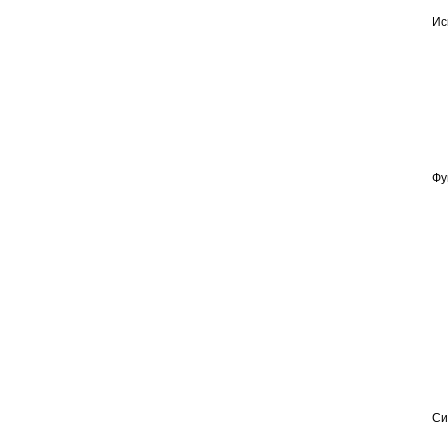
Ис
Фу
Си