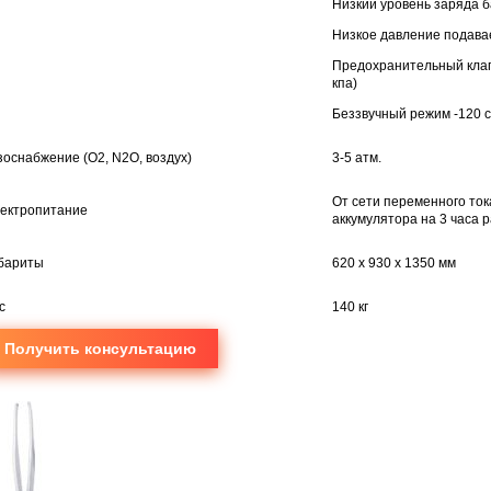
Низкий уровень заряда 
Низкое давление подава
Предохранительный клап
кпа)
Беззвучный режим -120 
зоснабжение (О2, N2O, воздух)
3-5 атм.
От сети переменного тока
ектропитание
аккумулятора на 3 часа 
бариты
620 х 930 х 1350 мм
с
140 кг
Получить консультацию