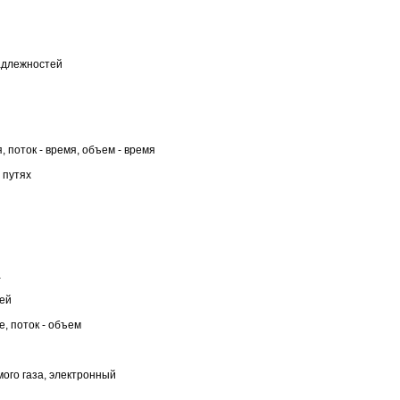
надлежностей
, поток - время, объем - время
 путях
а
ей
е, поток - объем
мого газа, электронный