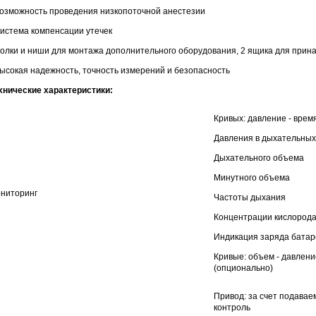
Возможность проведения низкопоточной анестезии
Система компенсации утечек
Полки и ниши для монтажа дополнительного оборудования, 2 ящика для при
Высокая надежность, точность измерений и безопасность
хнические характеристики:
Кривых: давление - время
Давления в дыхательных
Дыхательного объема
Минутного объема
ниторинг
Частоты дыхания
Концентрации кислород
Индикация заряда батар
Кривые: объем - давлени
(опционально)
Привод: за счет подавае
контроль