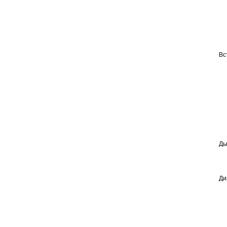
Вс
Ды
Ди