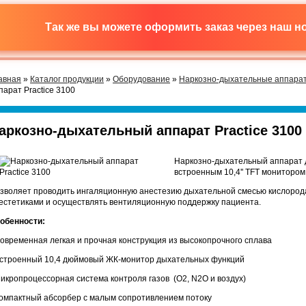
Так же вы можете оформить заказ через наш 
авная
»
Каталог продукции
»
Оборудование
»
Наркозно-дыхательные аппара
парат Practice 3100
аркозно-дыхательный аппарат Practice 3100
Наркозно-дыхательный аппарат д
встроенным 10,4'' TFT монитором
зволяет проводить ингаляционную анестезию дыхательной смесью кислорода
естетиками и осуществлять вентиляционную поддержку пациента.
обенности:
Современная легкая и прочная конструкция из высокопрочного сплава
Встроенный 10,4 дюймовый ЖК-монитор дыхательных функций
Микропроцессорная система контроля газов (О2, N2O и воздух)
Компактный абсорбер с малым сопротивлением потоку