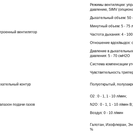
Режимы вентиляции: упр
давлению, SIMV (опциона
Дыхательный объем: 50 -
Минутный объем: 5 - 75 
троенный вентилятор
Частота дыхания: 4 - 100
Отношение вдох/выдох: от
Давление в дыхательных п
давления: 5 - 70 смН2О
Система компенсации ут
Чувствительность триггер
хательный контур
Полуоткрытый, полузакр
О2 : 0 - 1, 1 - 10 л/мин;
апазон подачи газов
N2O : 0 - 1, 1 - 10 л/мин В;
Воздух: 0 - 10 л/мин
Галотан, Изофлюран, Эн
%