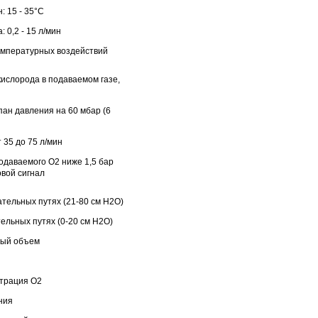
 15 - 35°С
 0,2 - 15 л/мин
емпературных воздействий
ислорода в подаваемом газе,
ан давления на 60 мбар (6
 35 до 75 л/мин
одаваемого О2 ниже 1,5 бар
овой сигнал
тельных путях (21-80 см H2O)
ельных путях (0-20 см H2O)
ный объем
нтрация О2
ния