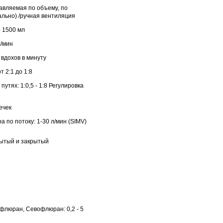
авляемая по объему, по
льно) /ручная вентиляция
 1500 мл
л/мин
 вдохов в минуту
 2:1 до 1:8
утях: 1:0,5 - 1:8 Регулировка
ечек
а по потоку: 1-30 л/мин (SIMV)
ытый и закрытый
флюран, Севофлюран: 0,2 - 5