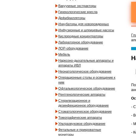
Вакуумные экстракторы
Гинекологические кресла
Дефибрилляторы
Инкубаторы для новорожденных
Инфузионные и шприцевые насосы
Гл
Кислородные концентраторы
ап
Лабораторное оборудование
ЛОР-оборудование
Мебель
Н
Наркозно-дыхательные аппараты и
аппараты ИВЛ
Неонатологическое оборудование
Операционные столы и освещение к
ним
По
Офтальмологическое оборудование
ан
Рентгенологические аппараты
Ос
Стерилизационное и
дезинфекционное оборудование
- 
Стоматологическое оборудование
- 
Томографические аппараты
- 
Ультразвуковое оборудование
Фетальные и прикроватные
- 
мониторы