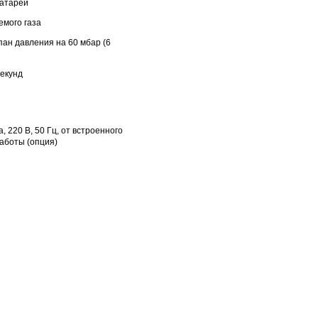
батарей
емого газа
ан давления на 60 мбар (6
секунд
, 220 B, 50 Гц, от встроенного
работы (опция)