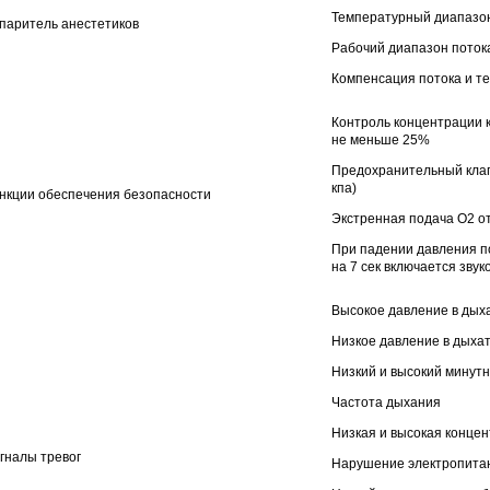
Температурный диапазон:
паритель анестетиков
Рабочий диапазон потока:
Компенсация потока и т
Контроль концентрации к
не меньше 25%
Предохранительный клап
кпа)
нкции обеспечения безопасности
Экстренная подача О2 от
При падении давления п
на 7 сек включается звук
Высокое давление в дыха
Низкое давление в дыхат
Низкий и высокий минут
Частота дыхания
Низкая и высокая конце
гналы тревог
Нарушение электропита