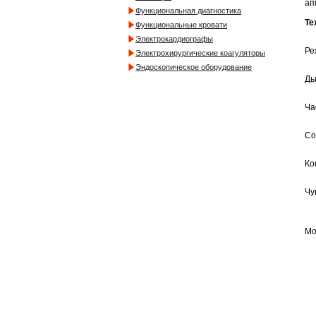
ап
Функциональная диагностика
Те
Функциональные кровати
Электрокардиографы
Ре
Электрохирургические коагуляторы
Эндоскопическое оборудование
Ды
Ча
Со
Ко
Чу
Мо