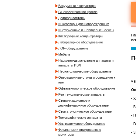
Вакуумные экстракторы
Гинекологические кресла
Дефибрилляторы
Инкубаторы для новорожденных
Инфузионные и шприцевые насосы
Гл
Кислородные концентраторы
ис
Лабораторное оборудование
ЛОР-оборудование
Мебель
П
Наркозно-дыхательные аппараты и
аппараты ИВЛ
Неонатологическое оборудование
Операционные столы и освещение к
у 
ним
Офтальмологическое оборудование
Ос
Рентгенологические аппараты
- 
Стерилизационное и
дезинфекционное оборудование
- 
Стоматологическое оборудование
- 
Томографические аппараты
- 
Ультразвуковое оборудование
Фетальные и прикроватные
- 
мониторы