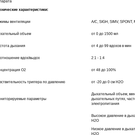
парата
хнические характеристики:
жимы вентиляции
A/C, SIGH, SIMV, SPONT,
хательный объем
от 0 до 1500 мл
стота дыхания
от 4 до 99 вдохов в мин
отношение вдох/выдох
2:1 - 1:4
нцентрация О2
от 48 до 100%
вствительность триггера по давлению
от -20 до 0 см H2O
Дыхательный объем, мин
ниторируемые параметры
дыхательных путях, част
электропитания
Высокое давление в дыха
H2O
Низкое давление в дыхат
H2O