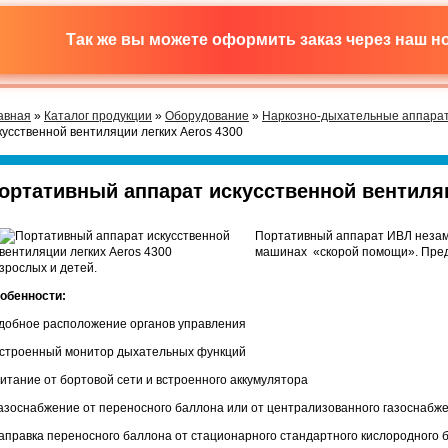
Так же вы можете оформить заказ через наш 
авная
»
Каталог продукции
»
Оборудование
»
Наркозно-дыхательные аппара
кусственной вентиляции легких Aeros 4300
ортативный аппарат искусственной вентиляц
Портативный аппарат ИВЛ незам
машинах «скорой помощи». Пред
взрослых и детей.
обенности:
Удобное расположение органов управления
Встроенный монитор дыхательных функций
Питание от бортовой сети и встроенного аккумулятора
Газоснабжение от переносного баллона или от централизованного газоснабж
Заправка переносного баллона от стационарного стандартного кислородного 