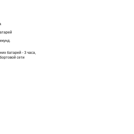
а
батарей
екунд.
них батарей - 3 часа,
 бортовой сети