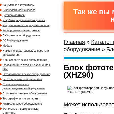
Вакуумные экстракторы
Так же вы 
Гинекологические кресла
Дефибрилляторы
Инкубаторы для новорожденных
Инфузионные и шприцевые насосы
Кислородные концентраторы
Лабораторное оборудование
Главная
»
Каталог
ЛОР-оборудование
Мебель
оборудование
» Бл
Наркозно-дыхательные аппараты и
аппараты ИВЛ
Неонатологическое оборудование
Блок фототе
Операционные столы и освещение к
ним
(XHZ90)
Офтальмологическое оборудование
Рентгенологические аппараты
Стерилизационное и
дезинфекционное оборудование
Стоматологическое оборудование
Томографические аппараты
Может использоват
Ультразвуковое оборудование
Фетальные и прикроватные
мониторы