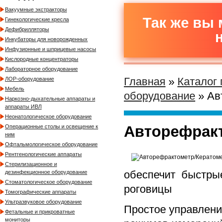
Вакуумные экстракторы
Так же вы 
Гинекологические кресла
Дефибрилляторы
Инкубаторы для новорожденных
Инфузионные и шприцевые насосы
Кислородные концентраторы
Лабораторное оборудование
Главная
»
Каталог
ЛОР-оборудование
Мебель
оборудование
» Ав
Наркозно-дыхательные аппараты и
аппараты ИВЛ
Неонатологическое оборудование
Авторефракт
Операционные столы и освещение к
ним
Офтальмологическое оборудование
Рентгенологические аппараты
Стерилизационное и
обеспечит быстры
дезинфекционное оборудование
Стоматологическое оборудование
роговицы
Томографические аппараты
Ультразвуковое оборудование
Простое управлени
Фетальные и прикроватные
мониторы