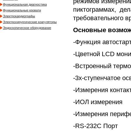
режимов измерений
Функциональная диагностика
пиктограммах, де
Функциональные кровати
требовательного в
Электрокардиографы
Электрохирургические коагуляторы
Эндоскопическое оборудование
Основные возмож
-Функция автостар
-Цветной LCD мон
-Встроенный терм
-3х-ступенчатое о
-Измерения контак
-ИОЛ измерения
-Измерения периф
-RS-232C Порт