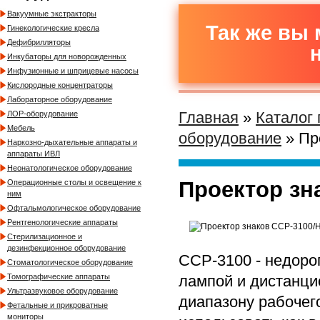
Вакуумные экстракторы
Так же вы 
Гинекологические кресла
Дефибрилляторы
Инкубаторы для новорожденных
Инфузионные и шприцевые насосы
Кислородные концентраторы
Лабораторное оборудование
Главная
»
Каталог
ЛОР-оборудование
Мебель
оборудование
» Пр
Наркозно-дыхательные аппараты и
аппараты ИВЛ
Неонатологическое оборудование
Проектор зн
Операционные столы и освещение к
ним
Офтальмологическое оборудование
Рентгенологические аппараты
Стерилизационное и
дезинфекционное оборудование
CСP-3100 - недорог
Стоматологическое оборудование
лампой и дистанци
Томографические аппараты
Ультразвуковое оборудование
диапазону рабочего
Фетальные и прикроватные
мониторы