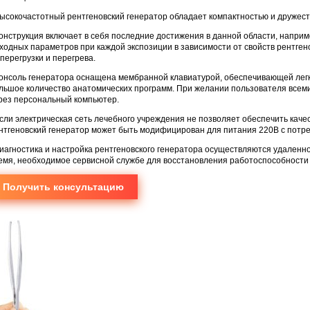
Высокочастотный рентгеновский генератор обладает компактностью и друже
Конструкция включает в себя последние достижения в данной области, наприме
ходных параметров при каждой экспозиции в зависимости от свойств рентгено
 перегрузки и перегрева.
Консоль генератора оснащена мембранной клавиатурой, обеспечивающей легки
льшое количество анатомических программ. При желании пользователя всем
рез персональный компьютер.
Если электрическая сеть лечебного учреждения не позволяет обеспечить кач
нтгеновский генератор может быть модифицирован для питания 220В с потре
Диагностика и настройка рентгеновского генератора осуществляются удаленно
емя, необходимое сервисной службе для восстановления работоспособности
Получить консультацию