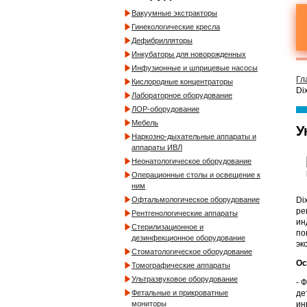
Вакуумные экстракторы
Гинекологические кресла
Дефибрилляторы
Инкубаторы для новорожденных
Инфузионные и шприцевые насосы
Гл
Кислородные концентраторы
Di
Лабораторное оборудование
ЛОР-оборудование
Мебель
У
Наркозно-дыхательные аппараты и
аппараты ИВЛ
Неонатологическое оборудование
Операционные столы и освещение к
ним
Di
Офтальмологическое оборудование
ре
Рентгенологические аппараты
ин
Стерилизационное и
по
дезинфекционное оборудование
эк
Стоматологическое оборудование
Ос
Томографические аппараты
Ультразвуковое оборудование
- 
де
Фетальные и прикроватные
ин
мониторы