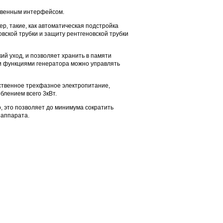
ственным интерфейсом.
р, такие, как автоматическая подстройка
вской трубки и защиту рентгеновской трубки
й уход, и позволяет хранить в памяти
и функциями генератора можно управлять
ественное трехфазное электропитание,
блением всего 3кВт.
, это позволяет до минимума сократить
 аппарата.