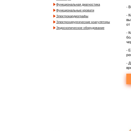
Функциональная диагностика
- 
Функциональные кровати
- 
Электрокардиографы
вы
Электрохирургические коагуляторы
от
Эндоскопическое оборудование
- 
бо
че
- 
ре
- 
вр