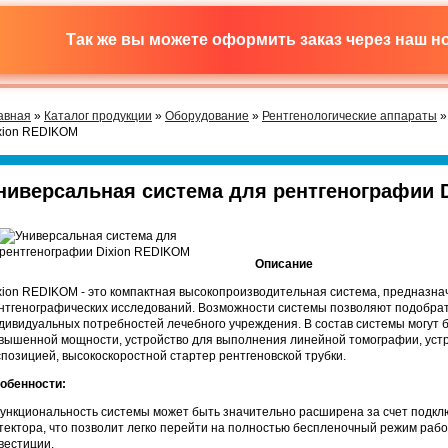
Так же вы можете оформить заказ через наш 
авная
»
Каталог продукции
»
Оборудование
»
Рентгенологические аппараты
»
xion REDIKOM
ниверсальная система для рентгенографии 
Описание
xion REDIKOM - это компактная высокопроизводительная система, предназна
нтгенографических исследований. Возможности системы позволяют подобра
дивидуальных потребностей лечебного учреждения. В состав системы могут б
вышенной мощности, устройство для выполнения линейной томографии, устр
спозицией, высокоскоростной стартер рентгеновской трубки.
обенности:
Функциональность системы может быть значительно расширена за счет подк
тектора, что позволит легко перейти на полностью беспленочный режим раб
вестиции.