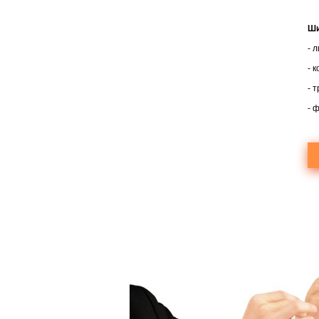
Ши
- 
- 
- 
- 