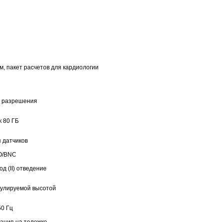
м, пакет расчетов для кардиологии
о разрешения
к 80 ГБ
 датчиков
O/BNC
д (II) отведение
гулируемой высотой
50 Гц
тания на тележке