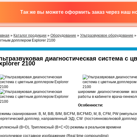
Так же вы можете оформить заказ через наш 
авная
»
Каталог продукции
»
Оборудование
»
Ультразвуковое оборудование
»
етным допплером Explorer 2100
льтразвуковая диагностическая система с 
xplorer 2100
широкими диагностическими воз
работы в кабинете врача-гинекол
Особенности:
Режимы сканирования: В, М, В/B, B/M, B/CFM, B/CFM/D, М, В, CFM, PW (импульс
нергетический допплер, направленный ЭД), CW (постоянноволновой допплер)
Дуплексный (B+D), Триплексный (B+C+D) режимы в реальном времени
Многолучевое составное изображение (Real time compounding)