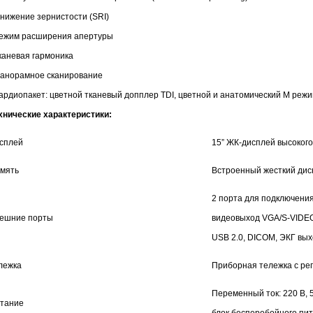
Снижение зернистости (SRI)
Режим расширения апертуры
Тканевая гармоника
Панорамное сканирование
Кардиопакет: цветной тканевый допплер TDI, цветной и анатомический М режи
хнические характеристики:
сплей
15” ЖК-дисплей высоког
мять
Встроенный жесткий дис
2 порта для подключения
ешние порты
видеовыход VGA/S-VIDE
USB 2.0, DICOM, ЭКГ выхо
лежка
Приборная тележка с ре
Переменный ток: 220 В, 
тание
блок бесперебойного пи