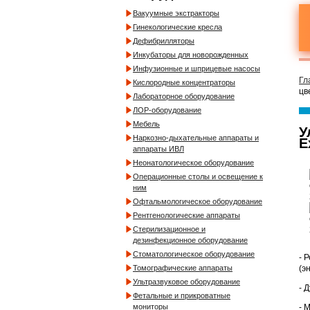
Вакуумные экстракторы
Гинекологические кресла
Дефибрилляторы
Инкубаторы для новорожденных
Инфузионные и шприцевые насосы
Гл
Кислородные концентраторы
цв
Лабораторное оборудование
ЛОР-оборудование
Мебель
У
Наркозно-дыхательные аппараты и
E
аппараты ИВЛ
Неонатологическое оборудование
Операционные столы и освещение к
ним
Офтальмологическое оборудование
Рентгенологические аппараты
Стерилизационное и
дезинфекционное оборудование
Стоматологическое оборудование
- 
(э
Томографические аппараты
Ультразвуковое оборудование
- 
Фетальные и прикроватные
- 
мониторы