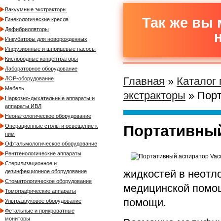
Вакуумные экстракторы
Так же вы 
Гинекологические кресла
Дефибрилляторы
Инкубаторы для новорожденных
Инфузионные и шприцевые насосы
Кислородные концентраторы
Лабораторное оборудование
Главная
»
Каталог
ЛОР-оборудование
Мебель
экстракторы
» Порт
Наркозно-дыхательные аппараты и
аппараты ИВЛ
Неонатологическое оборудование
Портативный
Операционные столы и освещение к
ним
Офтальмологическое оборудование
Рентгенологические аппараты
Стерилизационное и
жидкостей в неотл
дезинфекционное оборудование
Стоматологическое оборудование
медицинской помощ
Томографические аппараты
помощи.
Ультразвуковое оборудование
Фетальные и прикроватные
мониторы