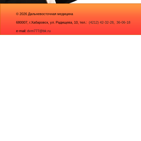
© 2026
Дальневосточная медицина
680007,
г.Хабаровск, ул. Радищева, 10
, тел.:
(4212) 42-32-28
,
36-06-18
e-mail:
dvm777@bk.ru